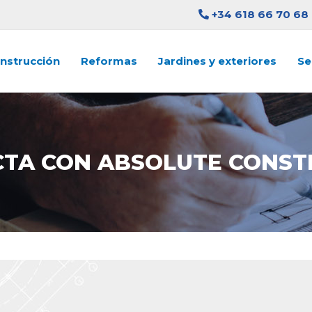
+34 618 66 70 68
nstrucción
Reformas
Jardines y exteriores
Se
TA CON ABSOLUTE CONST